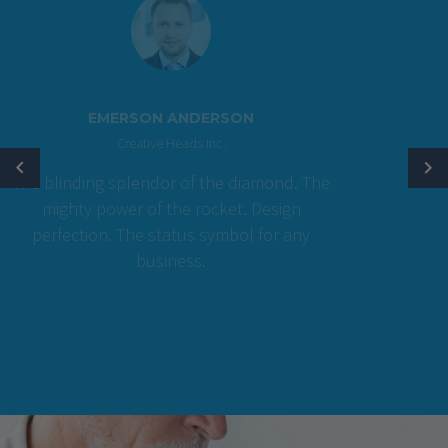
EMERSON ANDERSON
Creative Heads Inc.
The blinding splendor of the diamond. The
mighty power of the rocket. Design
perfection. The status symbol for any
business.
