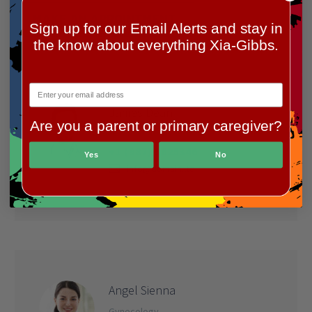
MAKE AN APPOINTMENT
Sign up for our Email Alerts and stay in
the know about everything Xia-Gibbs.
James Dean
Are you a parent or primary caregiver?
Endocrinology
+1 (987) 1625346
Yes
No
info@domain.ltd
Angel Sienna
Gynecology