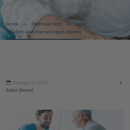
Home
Portfolio Item
Uzi joints and internal organs (Demo)

February 12, 2019
Slider (Demo)